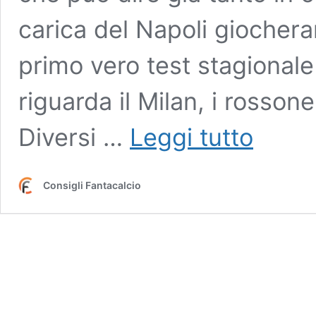
carica del Napoli giochera
primo vero test stagional
riguarda il Milan, i rosson
Consigli
Diversi …
Leggi tutto
Fantacalcio,
la
top
Consigli Fantacalcio
11
da
schierare
per
la
3^
giornata:
sorpresa
tra