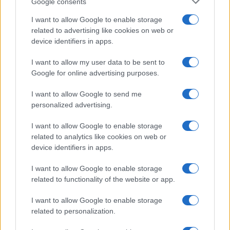
Google consents
Calendario Serie A
Risultati Serie A
I want to allow Google to enable storage
Marcatori Serie A
related to advertising like cookies on web or
Classifica Assist Serie A
device identifiers in apps.
I want to allow my user data to be sent to
Informazioni
Google for online advertising purposes.
Chi Siamo
Redazione
I want to allow Google to send me
Contatti
personalized advertising.
Lavora con noi
I want to allow Google to enable storage
related to analytics like cookies on web or
Seguici sui social
device identifiers in apps.
I want to allow Google to enable storage
Impostazioni privacy
related to functionality of the website or app.
Notice at Collection
I want to allow Google to enable storage
related to personalization.
PRIVACY
|
COOKIE
| TERMINI