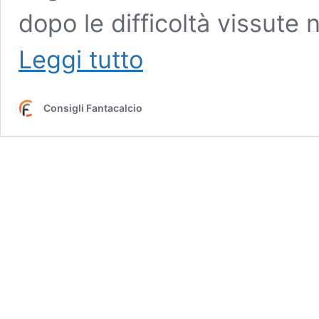
dopo le difficoltà vissute 
Roma,
Leggi tutto
problema
Pellegrini:
centrocampista
Consigli Fantacalcio
out
per
infortunio