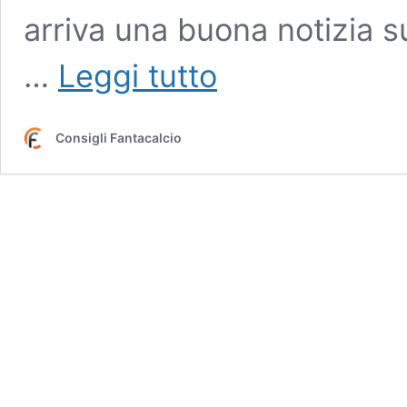
arriva una buona notizia su
Parma,
…
Leggi tutto
buone
notizie
per
Consigli Fantacalcio
Pecchia:
recuperato
un
titolare