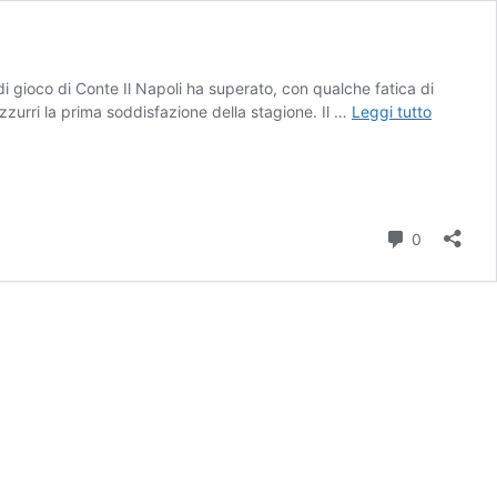
gioco di Conte Il Napoli ha superato, con qualche fatica di
Napoli,
 azzurri la prima soddisfazione della stagione. Il …
Leggi tutto
Neres
sempre
più
vicino:
cosa
Commenti
0
cambier
nel
sistema
di
Conte