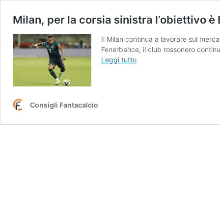
Milan, per la corsia sinistra l’obiettivo 
Il Milan continua a lavorare sul merca
Fenerbahce, il club rossonero continu
Milan,
Leggi tutto
per
la
corsia
sinistra
Consigli Fantacalcio
l’obiettivo
è
Estupiñán