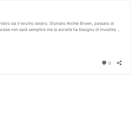
inistro sia il terzino destro. Sfumato Archie Brown, passato al
ancese non sarà semplice ma la società ha bisogno di investire …
Commenti
0