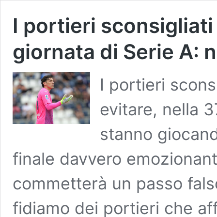
I portieri sconsigliat
giornata di Serie A:
I portieri scons
evitare, nella 3
stanno giocand
finale davvero emozionan
commetterà un passo falso.
fidiamo dei portieri che a