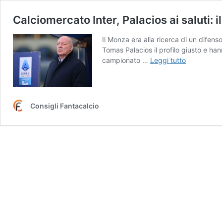
Calciomercato Inter, Palacios ai saluti: 
Il Monza era alla ricerca di un difenso
Tomas Palacios il profilo giusto e han
Calciomerc
campionato …
Leggi tutto
Inter,
Palacios
ai
saluti:
Consigli Fantacalcio
il
difensore
va
al
Monza