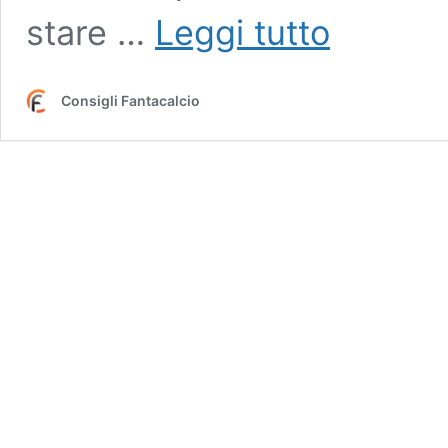
Asta
stare …
Leggi tutto
fantacalcio:
capiamo
meglio
Consigli Fantacalcio
la
differenza
tra
slot
e
fasce